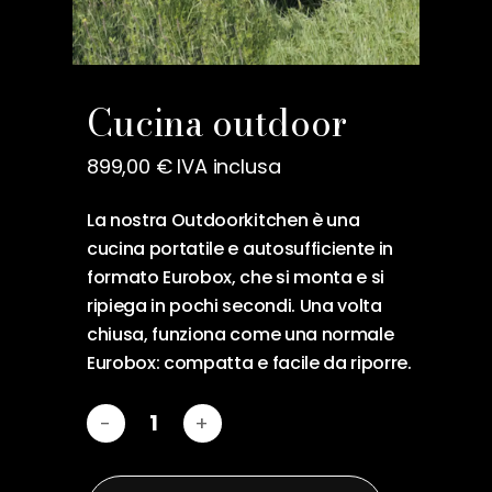
Nome
*
Cucina outdoor
899,00
€
IVA inclusa
Email
*
La nostra Outdoorkitchen è una
cucina portatile e autosufficiente in
formato Eurobox, che si monta e si
Salva il mio nome, email e
ripiega in pochi secondi. Una volta
sito web in questo browser
chiusa, funziona come una normale
per la prossima volta che
Eurobox: compatta e facile da riporre.
commento.