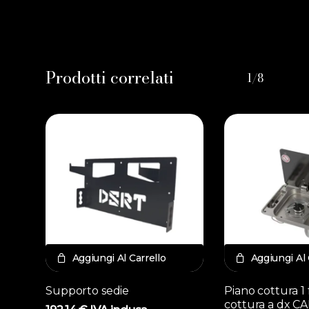
Prodotti correlati
1/8
Aggiungi Al Carrello
Aggiungi Al 
Supporto sedie
Piano cottura 1
cottura a dx C