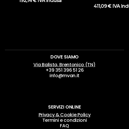
192,14
€
IVA inclusa
411,09
€
IVA inc
DOVE SIAMO
Via Balista, Brentonico (TN)
+39 351 396 51 26
info@mvan.it
SERVIZI ONLINE
Privacy & Cookie Policy
Termini e condizioni
FAQ