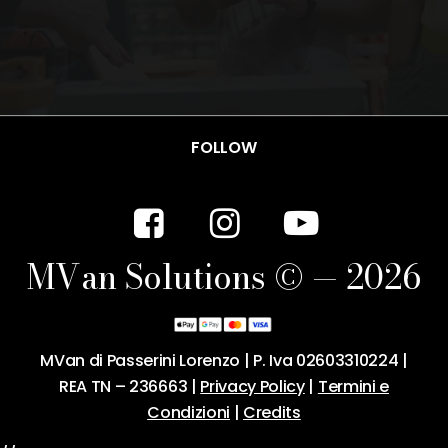
FOLLOW
M
V
a
n
S
o
l
u
t
i
o
n
s
©
—
2
0
2
6
MVan di Passerini Lorenzo | P. Iva 02603310224 |
REA TN – 236663 |
Privacy Policy
|
Termini e
Condizioni
|
Credits