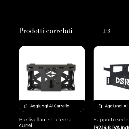
Prodotti correlati
1/8
Aggiungi Al Carrello
Aggiungi Al 
Box livellamento senza
Supporto sedie
cunei
192,14
€
IVA inc