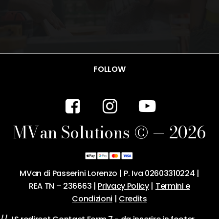
FOLLOW
M
V
a
n
S
o
l
u
t
i
o
n
s
©
—
2
0
2
6
MVan di Passerini Lorenzo | P. Iva 02603310224 |
REA TN – 236663 |
Privacy Policy
|
Termini e
Condizioni
|
Credits