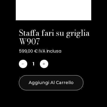
Nome
*
Staffa fari su griglia
W907
Email
*
599,00
€
IVA inclusa
Salva il mio nome, email e
sito web in questo browser
per la prossima volta che
commento.
Aggiungi Al Carrello