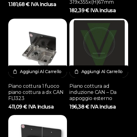
319x355x(H)67mm
1.181,68
€
IVA inclusa
182,39
€
IVA inclusa
Aggiungi Al Carrello
Aggiungi Al Carrello
Piano cottura 1 fuoco
Piano cottura ad
piano cottura a dx CAN
induzione CAN – Da
FL1323
appoggio esterno
411,09
€
IVA inclusa
196,38
€
IVA inclusa