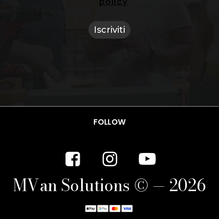
policy
FOLLOW
M
V
a
n
S
o
l
u
t
i
o
n
s
©
—
2
0
2
6