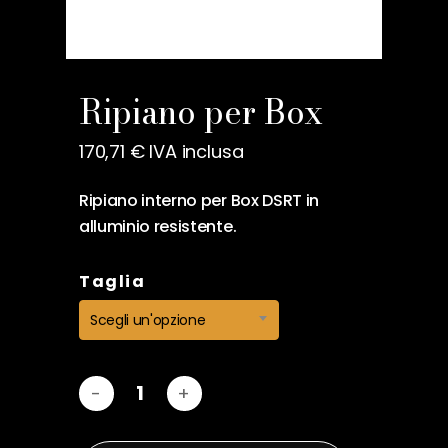
Nome
*
Ripiano per Box
170,71
€
IVA inclusa
Email
*
Ripiano interno per Box DSRT in
alluminio resistente.
Salva il mio nome, email e
Taglia
sito web in questo browser
per la prossima volta che
Scegli un'opzione
commento.