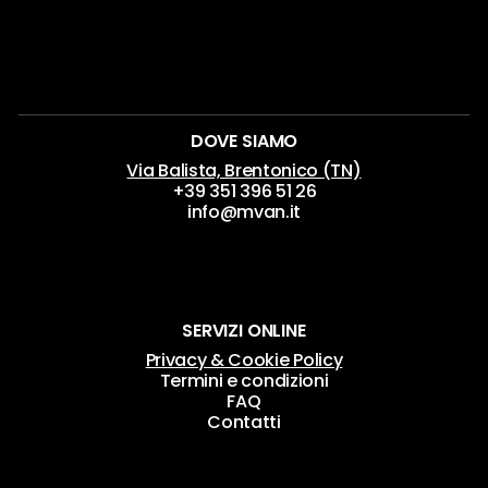
opzioni
possono
essere
scelte
nella
DOVE SIAMO
pagina
Via Balista, Brentonico (TN)
+39 351 396 51 26
del
info@mvan.it
prodotto
SERVIZI ONLINE
Privacy & Cookie Policy
Termini e condizioni
FAQ
Contatti