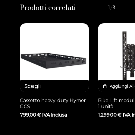
Prodotti correlati
1/8
Scegli
Aggiungi Al 
Questo
Cassetto heavy-duty Hymer
Bike-Lift modul
prodotto
GCS
1 unità
ha
799,00
€
IVA inclusa
1.299,00
€
IVA i
più
varianti.
Le