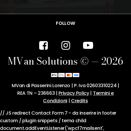
FOLLOW
M
V
a
n
S
o
l
u
t
i
o
n
s
©
—
2
0
2
6
MVan di Passerini Lorenzo | P. Iva 02603310224 |
REA TN – 236663 |
Privacy Policy
|
Termini e
Condizioni
|
Credits
// JS redirect Contact Form 7 - da inserire in footer
custom / plugin snippets / tema child
document.addEventListener('wpcf7mailsent',