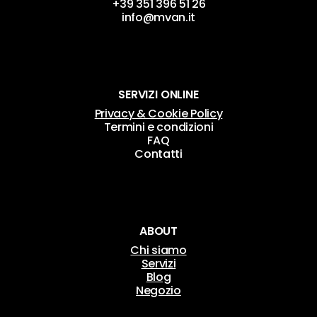
pagina
+39 351 396 51 26
info@mvan.it
del
prodotto
SERVIZI ONLINE
Privacy & Cookie Policy
Termini e condizioni
FAQ
Contatti
ABOUT
Chi siamo
Servizi
Blog
Negozio