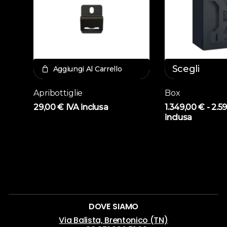
Scegli
Aggiungi Al Carrello
Questo
Apribottiglie
Box
prodotto
29,00
€
IVA inclusa
1.349,00
€
-
2.5
ha
inclusa
più
varianti.
Le
opzioni
possono
essere
scelte
DOVE SIAMO
nella
Via Balista, Brentonico (TN)