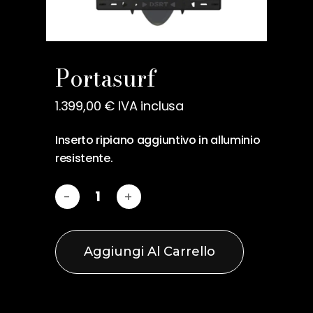
Nome
*
Portasurf
1.399,00
€
IVA inclusa
Email
*
Inserto ripiano aggiuntivo in alluminio
resistente.
Salva il mio nome, email e
sito web in questo browser
per la prossima volta che
commento.
Aggiungi Al Carrello