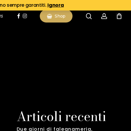
ano sempre garantiti.
Ignora
search
account
facebook
instagram
ti
Shop
Articoli recenti
Due giorni di falegnameria,