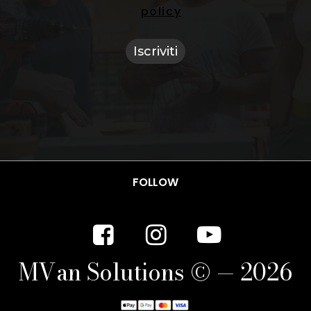
policy
FOLLOW
M
V
a
n
S
o
l
u
t
i
o
n
s
©
—
2
0
2
6