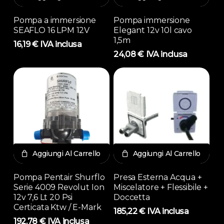
Pompa a immersione
Pompa immersione
SEAFLO 16 LPM 12V
Elegant 12v 10l cavo
1,5m
16,19
€
IVA inclusa
24,08
€
IVA inclusa
Aggiungi Al Carrello
Aggiungi Al Carrello
Pompa Pentair Shurflo
Presa Esterna Acqua +
Serie 4009 Revolut Ion
Miscelatore + Flessibile +
12v 7,6 Lt 20 Psi
Doccetta
Certicata Ktw / E-Mark
185,22
€
IVA inclusa
192,78
€
IVA inclusa