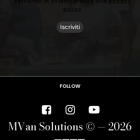
personali in ottemperanza alla
privacy
policy
FOLLOW
M
V
a
n
S
o
l
u
t
i
o
n
s
©
—
2
0
2
6