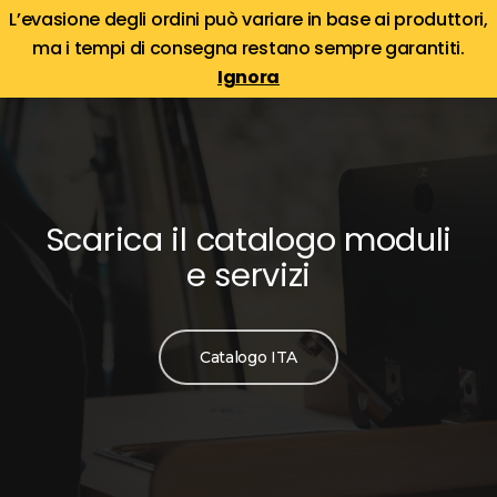
Skip
Menu
L’evasione degli ordini può variare in base ai produttori,
Menu
to
ma i tempi di consegna restano sempre garantiti.
search
account
main
Ignora
content
Scarica il catalogo moduli
e servizi
Catalogo ITA