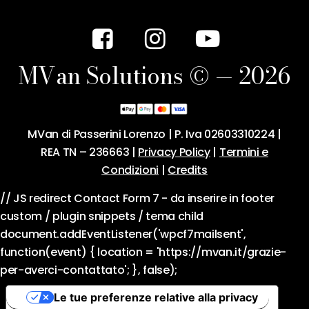
M
V
a
n
S
o
l
u
t
i
o
n
s
©
—
2
0
2
6
MVan di Passerini Lorenzo | P. Iva 02603310224 |
REA TN – 236663 |
Privacy Policy
|
Termini e
Condizioni
|
Credits
// JS redirect Contact Form 7 - da inserire in footer
custom / plugin snippets / tema child
document.addEventListener('wpcf7mailsent',
function(event) { location = 'https://mvan.it/grazie-
per-averci-contattato'; }, false);
Le tue preferenze relative alla privacy