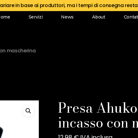
variare in base ai produttori, ma i tempi di consegna rest
Recensisci per primo “
Home
Servizi
News
About
Contat
mascherina”
Il tuo indirizzo email n
contrassegnati
*
con mascherina
La tua valutazione
La tua recensione
Presa Ahuko
incasso con 
12,98
€
IVA inclusa