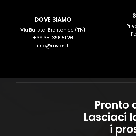
S
DOVE SIAMO
Priv
Via Balista, Brentonico (TN)
Te
+39 351 396 51 26
info@mvan.it
Pronto 
Lasciaci l
i pro