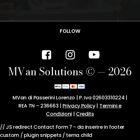
FOLLOW
M
V
a
n
S
o
l
u
t
i
o
n
s
©
—
2
0
2
6
MVan di Passerini Lorenzo | P. Iva 02603310224 |
REA TN – 236663 |
Privacy Policy
|
Termini e
Condizioni
|
Credits
// JS redirect Contact Form 7 - da inserire in footer
custom / plugin snippets / tema child