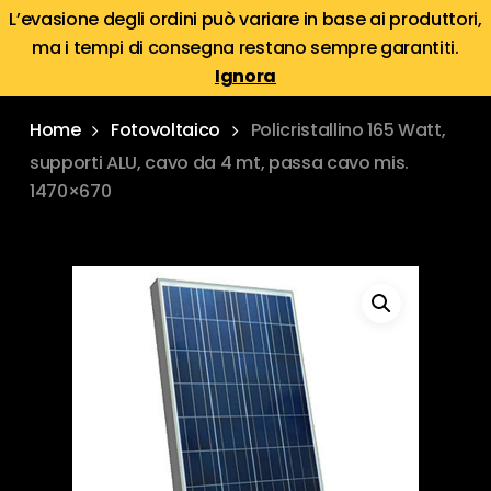
Skip
Menu
L’evasione degli ordini può variare in base ai produttori,
Menu
to
ma i tempi di consegna restano sempre garantiti.
search
account
main
Ignora
content
Home
Fotovoltaico
Policristallino 165 Watt,
supporti ALU, cavo da 4 mt, passa cavo mis.
1470×670