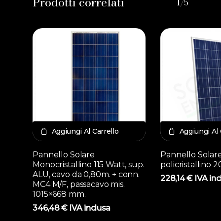
Prodotti correlati
1/5
Aggiungi Al Carrello
Aggiungi Al 
Pannello Solare
Pannello Solar
Monocristallino 115 Watt, sup.
policristallino 
ALU, cavo da 0,80m. + conn.
228,14
€
IVA inc
MC4 M/F, passacavo mis.
1015×668 mm.
346,48
€
IVA inclusa