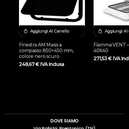
Aggiungi Al Carrello
Aggiungi Al 
Finestra AM Masis a
Fiamma VENT –
compasso 850×450 mm,
40X40
colore nero scuro
271,53
€
IVA inc
248,67
€
IVA inclusa
DOVE SIAMO
Via Balista, Brentonico (TN)