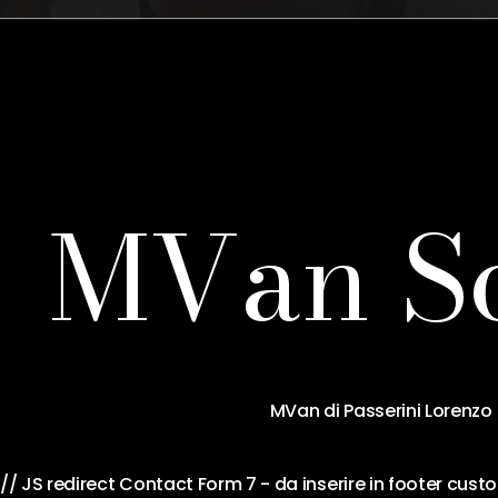
M
V
a
n
S
MVan di Passerini Lorenzo 
// JS redirect Contact Form 7 - da inserire in footer cu