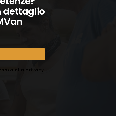
petenze?
n dettaglio
i MVan
eranza alla
privacy