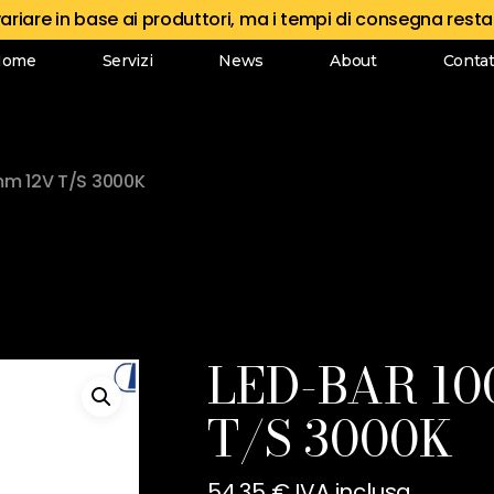
variare in base ai produttori, ma i tempi di consegna rest
Home
Servizi
News
About
Contat
mm 12V T/S 3000K
LED-BAR 10
T/S 3000K
54,35
€
IVA inclusa