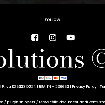
FOLLOW
o
l
u
t
i
o
n
s
| P. Iva 02603310224 | REA TN – 236663 |
Privacy Policy
|
Te
stom / plugin snippets / tema child document.addEventList