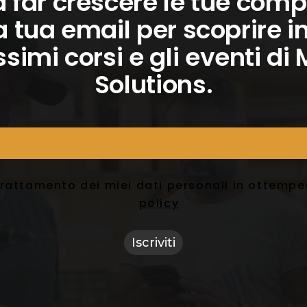
a far crescere le tue com
a tua email per scoprire i
ssimi corsi e gli eventi d
Solutions.
trattamento dei miei dati personali in ottemp
policy