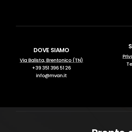
S
DOVE SIAMO
Priv
Via Balista, Brentonico (TN)
Te
+39 351 396 51 26
info@mvan.it