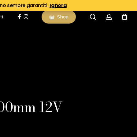
ano sempre garantiti.
Ignora
search
account
facebook
instagram
ti
Shop
00mm 12V