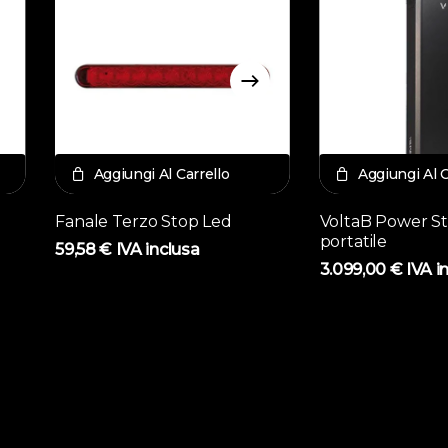
Aggiungi Al Carrello
Aggiungi Al C
Fanale Terzo Stop Led
VoltaB Power St
portatile
59,58
€
IVA inclusa
3.099,00
€
IVA i