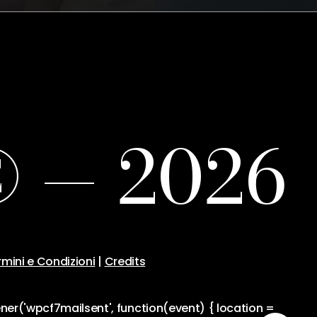
©
—
2
0
2
6
rmini e Condizioni
|
Credits
ener('wpcf7mailsent', function(event) { location =