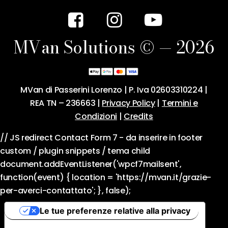
M
V
a
n
S
o
l
u
t
i
o
n
s
©
—
2
0
2
6
MVan di Passerini Lorenzo | P. Iva 02603310224 |
REA TN – 236663 |
Privacy Policy
|
Termini e
Condizioni
|
Credits
// JS redirect Contact Form 7 - da inserire in footer
custom / plugin snippets / tema child
document.addEventListener('wpcf7mailsent',
function(event) { location = 'https://mvan.it/grazie-
per-averci-contattato'; }, false);
Le tue preferenze relative alla privacy