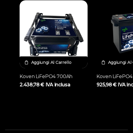
Aggiungi Al Carrello
Aggiungi Al 
Koven LiFePO4 700Ah
Koven LiFePO4
2.438,78
€
IVA inclusa
925,98
€
IVA in