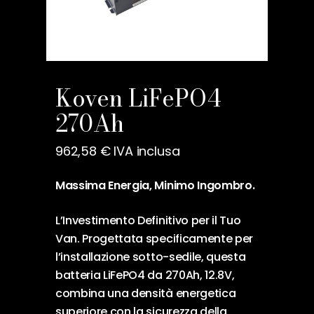
Nome
*
Koven LiFePO4
270Ah
Email
*
962,58
€
IVA inclusa
Salva il mio nome, email e
Massima Energia, Minimo Ingombro.
sito web in questo browser
per la prossima volta che
L’Investimento Definitivo per il Tuo
commento.
Van. Progettata specificamente per
l’installazione sotto-sedile, questa
batteria LiFePO4 da 270Ah, 12.8V,
combina una densità energetica
superiore con la sicurezza della