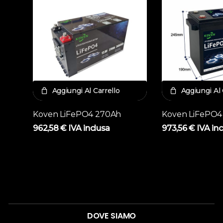
Aggiungi Al Carrello
Aggiungi Al 
Koven LiFePO4 270Ah
Koven LiFePO4
962,58
€
IVA inclusa
973,56
€
IVA in
DOVE SIAMO