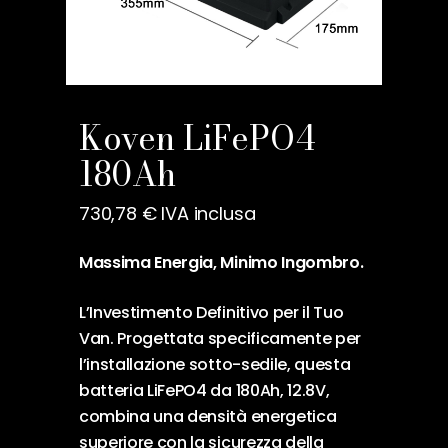
Nome
*
Koven LiFePO4
180Ah
Email
*
730,78
€
IVA inclusa
Salva il mio nome, email e
Massima Energia, Minimo Ingombro.
sito web in questo browser
per la prossima volta che
L’Investimento Definitivo per il Tuo
commento.
Van. Progettata specificamente per
l’installazione sotto-sedile, questa
batteria LiFePO4 da 180Ah, 12.8V,
combina una densità energetica
superiore con la sicurezza della