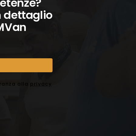
petenze?
n dettaglio
i MVan
eranza alla
privacy