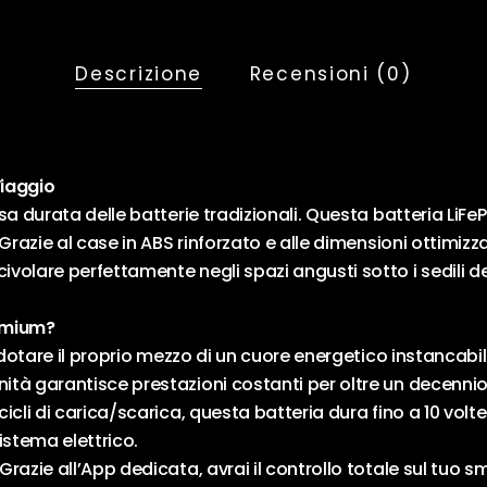
Descrizione
Recensioni (0)
Viaggio
sa durata delle batterie tradizionali. Questa batteria LiF
Grazie al case in ABS rinforzato e alle dimensioni ottimizz
olare perfettamente negli spazi angusti sotto i sedili dei
emium?
a dotare il proprio mezzo di un cuore energetico instancab
tà garantisce prestazioni costanti per oltre un decennio
icli di carica/scarica, questa batteria dura fino a 10 vol
sistema elettrico.
Grazie all’App dedicata, avrai il controllo totale sul tuo 