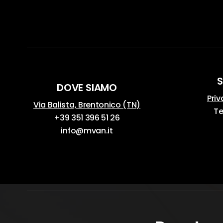
S
DOVE SIAMO
Priv
Via Balista, Brentonico (TN)
Te
+39 351 396 51 26
info@mvan.it