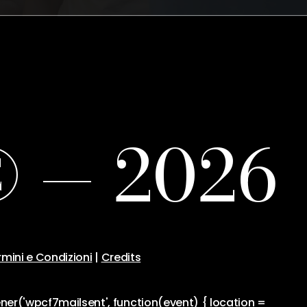
©
—
2
0
2
6
rmini e Condizioni
|
Credits
ener('wpcf7mailsent', function(event) { location =