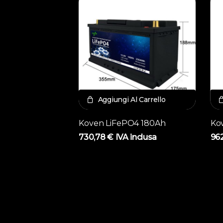
Aggiungi Al Carrello
Koven LiFePO4 180Ah
Ko
730,78
€
IVA inclusa
96