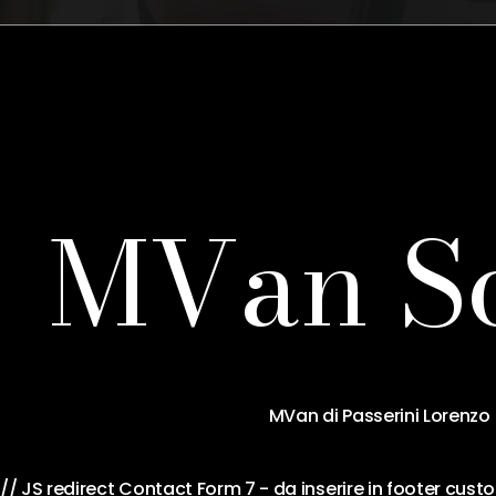
M
V
a
n
S
MVan di Passerini Lorenzo 
// JS redirect Contact Form 7 - da inserire in footer cu