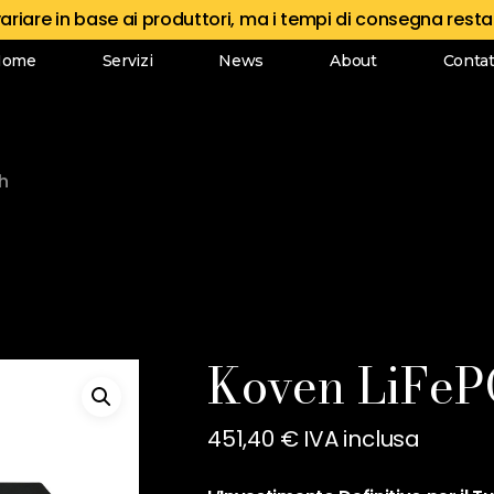
variare in base ai produttori, ma i tempi di consegna rest
Recensisci per primo “
Home
Servizi
News
About
Contat
Il tuo indirizzo email n
contrassegnati
*
h
La tua valutazione
La tua recensione
Koven LiFe
451,40
€
IVA inclusa
Nome
*