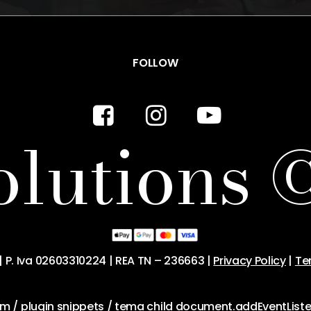
FOLLOW
o
l
u
t
i
o
n
s
| P. Iva 02603310224 | REA TN – 236663 |
Privacy Policy
|
Te
stom / plugin snippets / tema child document.addEventList