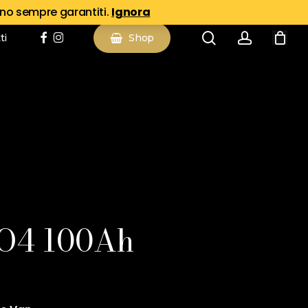
ano sempre garantiti.
Ignora
search
account
Koven LiFePO4 100Ah”
facebook
instagram
ti
Shop
on sarà pubblicato.
I campi obbligatori sono
*
PO4 100Ah
Email
*