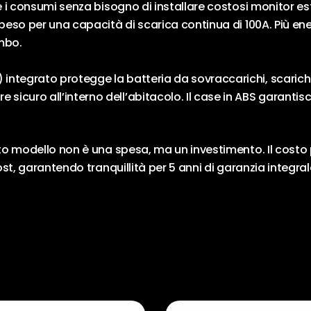
e i consumi senza bisogno di installare costosi monitor est
i peso per una capacità di scarica continua di 100A. Più e
mbo.
ntegrato protegge la batteria da sovraccarichi, scariche
uro all’interno dell’abitacolo. Il case in ABS garantisce r
o modello non è una spesa, ma un investimento. Il costo p
ost, garantendo tranquillità per 5 anni di garanzia integrale