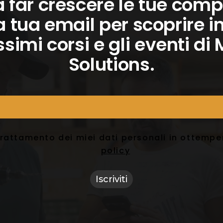
a far crescere le tue com
a tua email per scoprire i
ssimi corsi e gli eventi d
Solutions.
trattamento dei miei dati personali in ottemp
policy