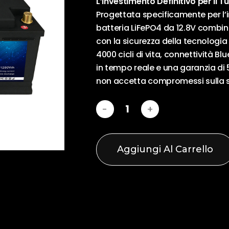
L’Investimento Definitivo per il T
Progettata specificamente per l’i
batteria LiFePO4 da 12.8V combin
Salva il mio nom
con la sicurezza della tecnologia 
la prossima volta
4000 cicli di vita, connettività B
in tempo reale e una garanzia di 
non accetta compromessi sulla 
Aggiungi Al Carrello