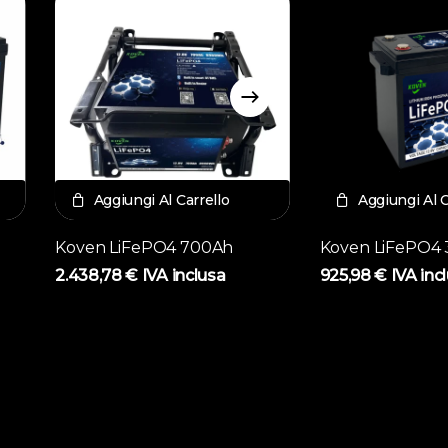
Aggiungi Al Carrello
Aggiungi Al C
Koven LiFePO4 700Ah
Koven LiFePO4
2.438,78
€
IVA inclusa
925,98
€
IVA inc