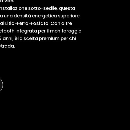
uo Van.
nstallazione sotto-sedile, questa
a una densità energetica superiore
e, email e sito web in questo browser per
al Litio-Ferro-Fosfato. Con oltre
 che commento.
luetooth integrata per il monitoraggio
5 anni, è la scelta premium per chi
strada.