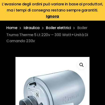
Skip
Menu
L’evasione degli ordini può variare in base ai produttori,
Menu
to
ma i tempi di consegna restano sempre garantiti.
search
account
main
Ignora
content
Home
Idraulica
Boiler elettrici
Boiler
Truma Therme 5 Lt 220v – 300 Watt+Unità Di
Comando 230v