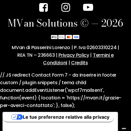
M
V
a
n
S
o
l
u
t
i
o
n
s
©
—
2
0
2
6
MVan di Passerini Lorenzo | P. Iva 02603310224 |
REA TN – 236663 |
Privacy Policy
|
Termini e
Condizioni
|
Credits
// JS redirect Contact Form 7 - da inserire in footer
custom / plugin snippets / tema child
document.addEventListener('wpcf7mailsent',
function(event) { location = 'https://mvan.it/grazie-
per-averci-contattato'; }, false);
Le tue preferenze relative alla privacy
Informativa sulla raccolta