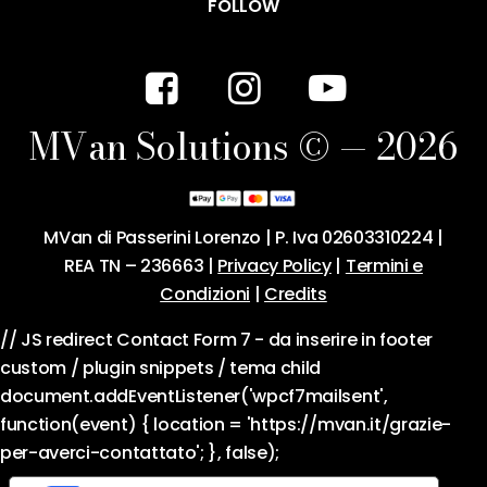
FOLLOW
M
V
a
n
S
o
l
u
t
i
o
n
s
©
—
2
0
2
6
MVan di Passerini Lorenzo | P. Iva 02603310224 |
REA TN – 236663 |
Privacy Policy
|
Termini e
Condizioni
|
Credits
// JS redirect Contact Form 7 - da inserire in footer
custom / plugin snippets / tema child
document.addEventListener('wpcf7mailsent',
function(event) { location = 'https://mvan.it/grazie-
per-averci-contattato'; }, false);