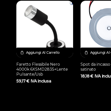
Aggiungi Al Carrello
Aggiungi Al 
Faretto Flessibile Nero
Spot da incasso
4000k 6XSMD2835+Lente
satinato
Pulsante/Usb
18,18
€
IVA incl
59,17
€
IVA inclusa