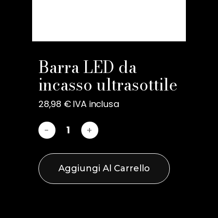
Nome
*
Barra LED da
incasso ultrasottile
Email
*
28,98
€
IVA inclusa
Salva il mio nome, email e
sito web in questo browser
per la prossima volta che
commento.
Aggiungi Al Carrello